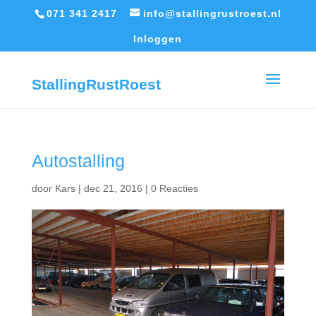
071 341 2417
info@stallingrustroest.nl
Inloggen
StallingRustRoest
Autostalling
door
Kars
|
dec 21, 2016
|
0 Reacties