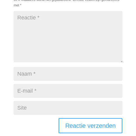
met
*