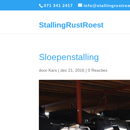
071 341 2417
info@stallingrustroe
StallingRustRoest
Sloepenstalling
door
Kars
|
dec 21, 2016
|
0 Reacties