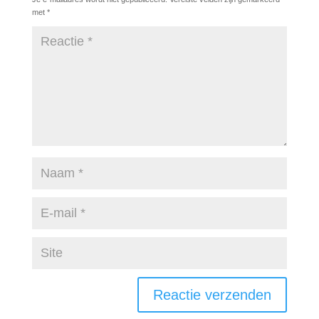
met
*