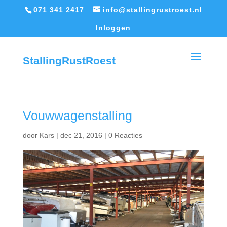
071 341 2417
info@stallingrustroest.nl
Inloggen
StallingRustRoest
Vouwwagenstalling
door
Kars
|
dec 21, 2016
|
0 Reacties