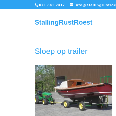
071 341 2417
info@stallingrustroe
StallingRustRoest
Sloep op trailer